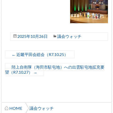
2025年10月26日
議会ウォッチ
←
近畿平田会総会（R7.10.25）
陸上自衛隊（海田市駐屯地）への出雲駐屯地拡充要
望（R7.10.27）
→
HOME
議会ウォッチ