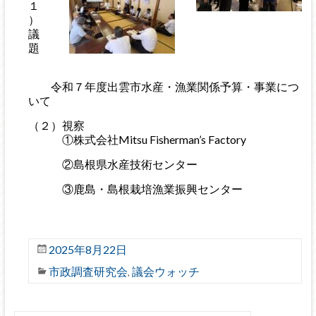
１
）
議
題
令和７年度出雲市水産・漁業関係予算・事業につ
いて
（２）視察
①株式会社Mitsu Fisherman’s Factory
②島根県水産技術センター
③鹿島・島根栽培漁業振興センター
2025年8月22日
市政調査研究会
議会ウォッチ
,