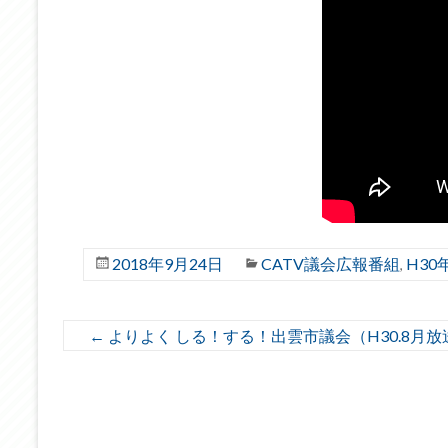
2018年9月24日
CATV議会広報番組
H30
,
←
よりよく しる！する！出雲市議会（H30.8月放