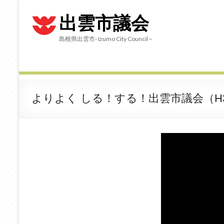
出雲市議会
島根県出雲市- Izumo City Council –
よりよく しる！する！出雲市議会（H3