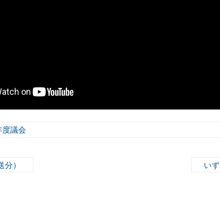
年度議会
送分）
いず