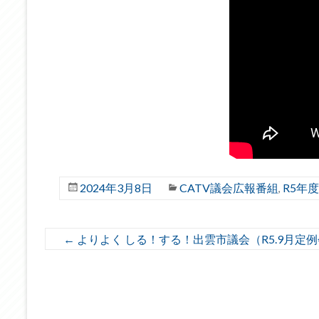
2024年3月8日
CATV議会広報番組
R5年
,
←
よりよく しる！する！出雲市議会（R5.9月定