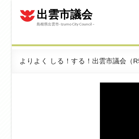
出雲市議会
島根県出雲市- Izumo City Council –
よりよく しる！する！出雲市議会（R5