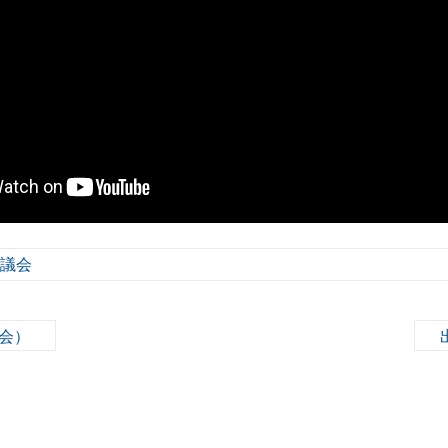
度議会
例会）