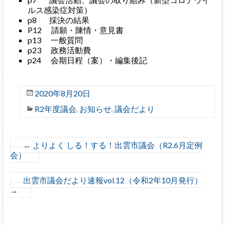
ルス感染症対策）
p8 採決の結果
P12 請願・陳情・意見書
p13 一般質問
p23 政務活動費
p24 会期日程（案）・編集後記
2020年8月20日
R2年度議会
お知らせ
議会だより
,
,
←
よりよく しる！する！出雲市議会（R2.6月定例
会）
出雲市議会だより速報vol.12（令和2年10月発行）
→