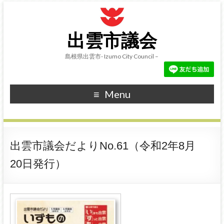
出雲市議会
島根県出雲市- Izumo City Council –
Menu
出雲市議会だよりNo.61（令和2年8月
20日発行）