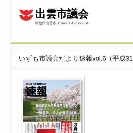
出雲市議会
島根県出雲市- Izumo City Council –
いずも市議会だより速報vol.6（平成3