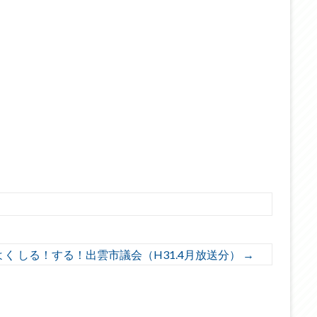
よく しる！する！出雲市議会（H31.4月放送分）
→