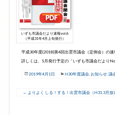
いずも市議会だより速報vol.6
（平成31年4月上旬発行）
平成30年度(2018)第4回出雲市議会（定例会）の
詳しくは、5月発行予定の「いずも市議会だよりNo
2019年4月1日
H30年度議会
お知らせ
議
,
,
←
よりよく しる！する！出雲市議会（H31.3月放