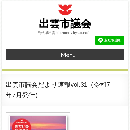
出雲市議会
島根県出雲市- Izumo City Council –
Menu
出雲市議会だより速報vol.31（令和7
年7月発行）