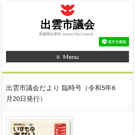
出雲市議会
島根県出雲市- Izumo City Council –
Menu
出雲市議会だより 臨時号（令和5年6
月20日発行）