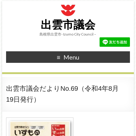
出雲市議会
島根県出雲市- Izumo City Council –
Menu
出雲市議会だよりNo.69（令和4年8月
19日発行）