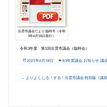
出雲市議会だより 臨時号（令和
3年6月18日発行）
令和3年度 第1回出雲市議会（臨時会）
2021年6月18日
R3年度議会
お知らせ
議
,
,
←
よりよく しる！する！出雲市議会 特別版（議