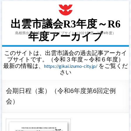
出雲市議会R3年度～R6
島根県出雲市議会のアーカイブサイト（2021年度～2024年度）
年度アーカイブ
このサイトは、出雲市議会の過去記事アーカイ
ブサイトです。（令和３年度～令和６年度）
最新の情報は、
をご覧くだ
https://gikai.izumo-city.jp/
さい
会期日程（案）（令和6年度第6回定例
会）