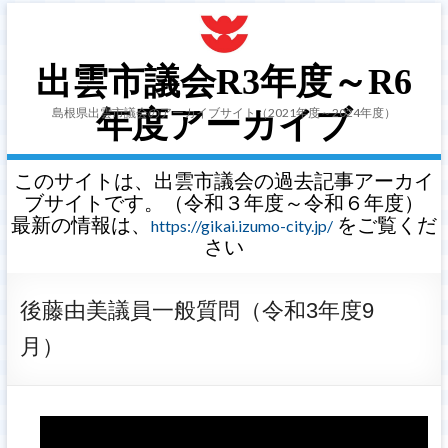
出雲市議会R3年度～R6
島根県出雲市議会のアーカイブサイト（2021年度～2024年度）
年度アーカイブ
このサイトは、出雲市議会の過去記事アーカイ
ブサイトです。（令和３年度～令和６年度）
最新の情報は、
をご覧くだ
https://gikai.izumo-city.jp/
さい
後藤由美議員一般質問（令和3年度9
月）