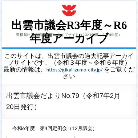
出雲市議会R3年度～R6
島根県出雲市議会のアーカイブサイト（2021年度～2024年度）
年度アーカイブ
このサイトは、出雲市議会の過去記事アーカイ
ブサイトです。（令和３年度～令和６年度）
最新の情報は、
をご覧くだ
https://gikai.izumo-city.jp/
さい
出雲市議会だよりNo.79（令和7年2月
20日発行）
令和6年度 第4回定例会（12月議会）