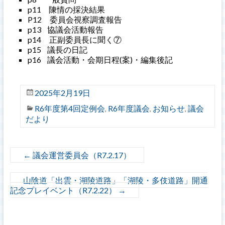
p11 陳情の採決結果
P12 委員会視察調査報告
p13 協議会活動報告
p14 正副委員長に聞く⑦
p15 議長の日記
p16 議会活動・会期日程(案)・編集後記
2025年2月19日
R6年度第4回定例会
R6年度議会
お知らせ
議会
,
,
,
だより
←
議会運営委員会（R7.2.17）
山陰道「出雲・湖陵道路」「湖陵・多伎道路」開通
記念プレイベント（R7.2.22）
→