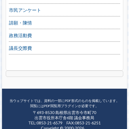
市民アンケート
請願・陳情
政務活動費
議長交際費
当ウェブサイトでは、資料の一部にPDF形式のものを掲載しています。
閲覧にはPDF閲覧用プラグインが必要です。
〒693-8530 島根県出雲市今市町70
出雲市役所本庁舎6階 議会事務局
TEL:0853-21-6579 FAX:0853-21-6251
Copyright © 2000-2026