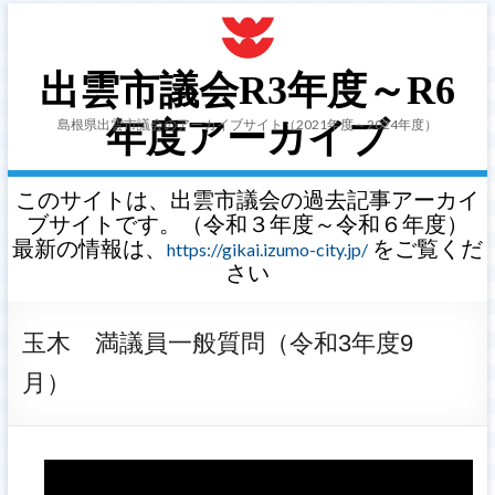
出雲市議会R3年度～R6
島根県出雲市議会のアーカイブサイト（2021年度～2024年度）
年度アーカイブ
このサイトは、出雲市議会の過去記事アーカイ
ブサイトです。（令和３年度～令和６年度）
最新の情報は、
をご覧くだ
https://gikai.izumo-city.jp/
さい
玉木 満議員一般質問（令和3年度9
月）