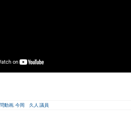
問動画
今岡 久人 議員
,