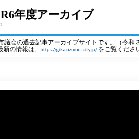
～R6年度アーカイブ
度）
市議会の過去記事アーカイブサイトです。（令和
最新の情報は、
をご覧くださ
https://gikai.izumo-city.jp/
）