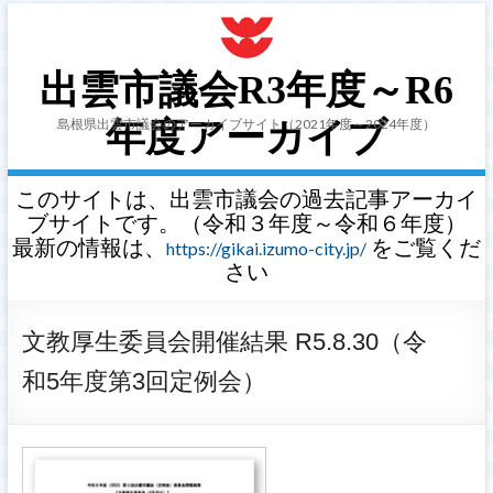
出雲市議会R3年度～R6
島根県出雲市議会のアーカイブサイト（2021年度～2024年度）
年度アーカイブ
このサイトは、出雲市議会の過去記事アーカイ
ブサイトです。（令和３年度～令和６年度）
最新の情報は、
をご覧くだ
https://gikai.izumo-city.jp/
さい
文教厚生委員会開催結果 R5.8.30（令
和5年度第3回定例会）