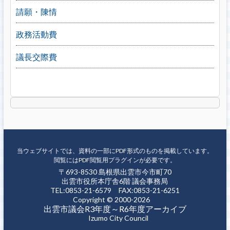
請願・陳情
政務活動費
議長交際費
当ウェブサイトでは、資料の一部にPDF形式のものを掲載しています。
閲覧にはPDF閲覧用プラグインが必要です。
〒693-8530 島根県出雲市今市町70
出雲市役所本庁舎6階 議会事務局
TEL:0853-21-6579 FAX:0853-21-6251
Copyright © 2000-2026
出雲市議会R3年度～R6年度アーカイブ
Izumo City Council