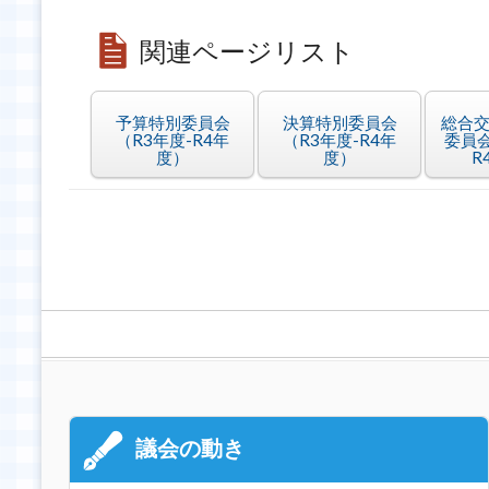
関連ページリスト
予算特別委員会
決算特別委員会
総合
（R3年度-R4年
（R3年度-R4年
委員会
度）
度）
R