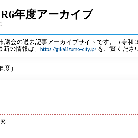
～R6年度アーカイブ
度）
市議会の過去記事アーカイブサイトです。（令和
最新の情報は、
をご覧くださ
https://gikai.izumo-city.jp/
年度）
研究