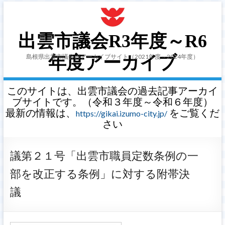
出雲市議会R3年度～R6
島根県出雲市議会のアーカイブサイト（2021年度～2024年度）
年度アーカイブ
このサイトは、出雲市議会の過去記事アーカイ
ブサイトです。（令和３年度～令和６年度）
最新の情報は、
をご覧くだ
https://gikai.izumo-city.jp/
さい
議第２１号「出雲市職員定数条例の一
部を改正する条例」に対する附帯決
議