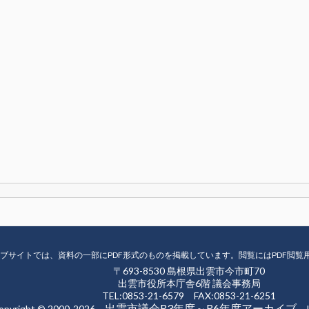
ブサイトでは、資料の一部にPDF形式のものを掲載しています。閲覧にはPDF閲覧
〒693-8530 島根県出雲市今市町70
出雲市役所本庁舎6階 議会事務局
TEL:0853-21-6579 FAX:0853-21-6251
出雲市議会R3年度～R6年度アーカイブ
opyright © 2000-2026
Iz