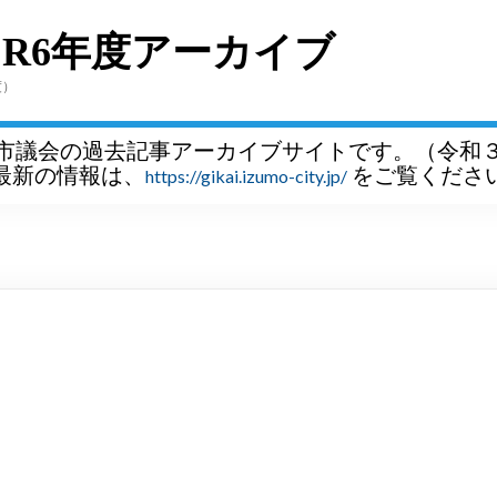
～R6年度アーカイブ
度）
市議会の過去記事アーカイブサイトです。（令和
最新の情報は、
をご覧くださ
https://gikai.izumo-city.jp/