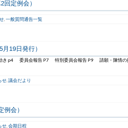
2回定例会）
せ
一般質問通告一覧
,
5月19日発行）
き p4 委員会報告 P7 特別委員会報告 P9 請願・陳情の採決
らせ
議会だより
,
定例会）
らせ
会期日程
,