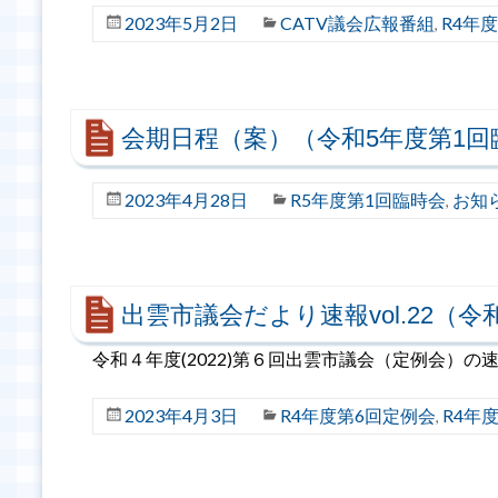
2023年5月2日
CATV議会広報番組
R4年
,
会期日程（案）（令和5年度第1回
2023年4月28日
R5年度第1回臨時会
お知
,
出雲市議会だより速報vol.22（令
令和４年度(2022)第６回出雲市議会（定例会）
2023年4月3日
R4年度第6回定例会
R4年
,