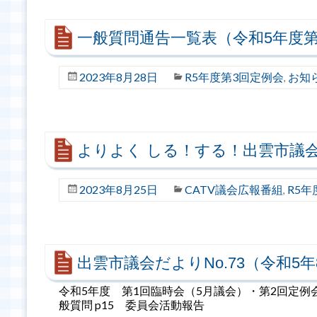
一般質問通告一覧表（令和5年度第
2023年8月28日
R5年度第3回定例会
お知
,
よりよく しる！する！出雲市議会
2023年8月25日
CATV議会広報番組
R5年
,
出雲市議会だよりNo.73（令和5年
令和5年度 第1回臨時会（5月議会）・第2回定例会（
般質問 p15 委員会活動報告