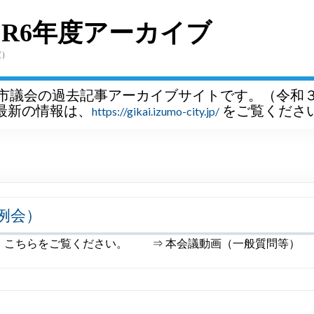
～R6年度アーカイブ
度）
市議会の過去記事アーカイブサイトです。（令和
最新の情報は、
をご覧くださ
https://gikai.izumo-city.jp/
例会）
は、こちらをご覧ください。 ⇒ 本会議動画（一般質問等）