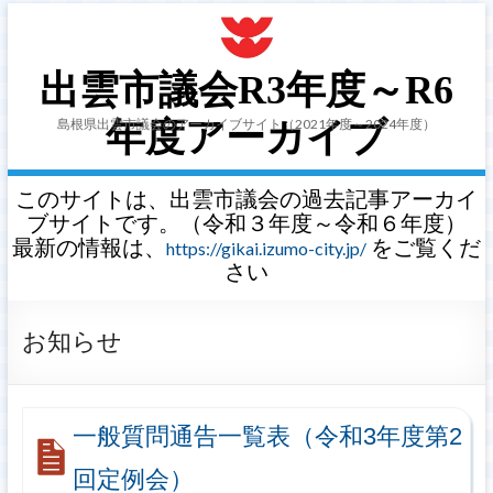
出雲市議会R3年度～R6
島根県出雲市議会のアーカイブサイト（2021年度～2024年度）
年度アーカイブ
このサイトは、出雲市議会の過去記事アーカイ
ブサイトです。（令和３年度～令和６年度）
最新の情報は、
をご覧くだ
https://gikai.izumo-city.jp/
さい
お知らせ
一般質問通告一覧表（令和3年度第2
回定例会）