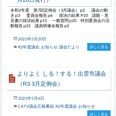
令和2年度 第7回定例会（3月議会） p2 議会の動
き p3 委員会報告 p6 採決の結果 P10 請願・意
見書の採決結果 p11 一般質問 p20 特別委員会の活
動報告 p22 議員研修会報告 p2
2021年5月20日
R2年度議会
お知らせ
議会だより
詳しく見る
,
,
よりよく しる！する！出雲市議会
（R3.3月定例会）
2021年5月6日
CATV議会広報番組
R2年度議会
お知らせ
,
,
詳しく見る