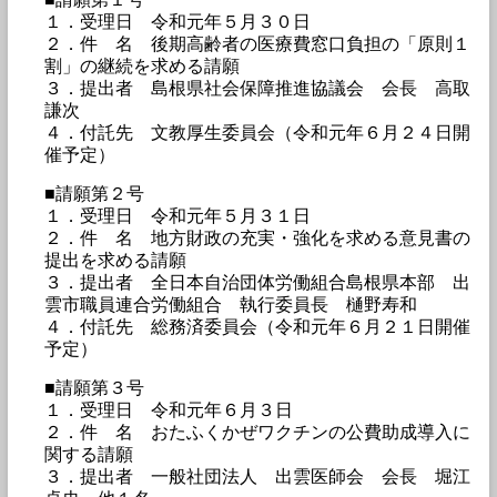
１．受理日 令和元年５月３０日
２．件 名 後期高齢者の医療費窓口負担の「原則１
割」の継続を求める請願
３．提出者 島根県社会保障推進協議会 会長 高取
謙次
４．付託先 文教厚生委員会（令和元年６月２４日開
催予定）
■請願第２号
１．受理日 令和元年５月３１日
２．件 名 地方財政の充実・強化を求める意見書の
提出を求める請願
３．提出者 全日本自治団体労働組合島根県本部 出
雲市職員連合労働組合 執行委員長 樋野寿和
４．付託先 総務済委員会（令和元年６月２１日開催
予定）
■請願第３号
１．受理日 令和元年６月３日
２．件 名 おたふくかぜワクチンの公費助成導入に
関する請願
３．提出者 一般社団法人 出雲医師会 会長 堀江