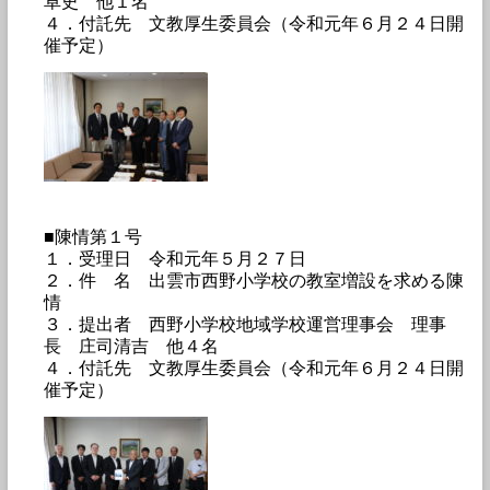
卓史 他１名
４．付託先 文教厚生委員会（令和元年６月２４日開
催予定）
■陳情第１号
１．受理日 令和元年５月２７日
２．件 名 出雲市西野小学校の教室増設を求める陳
情
３．提出者 西野小学校地域学校運営理事会 理事
長 庄司清吉 他４名
４．付託先 文教厚生委員会（令和元年６月２４日開
催予定）