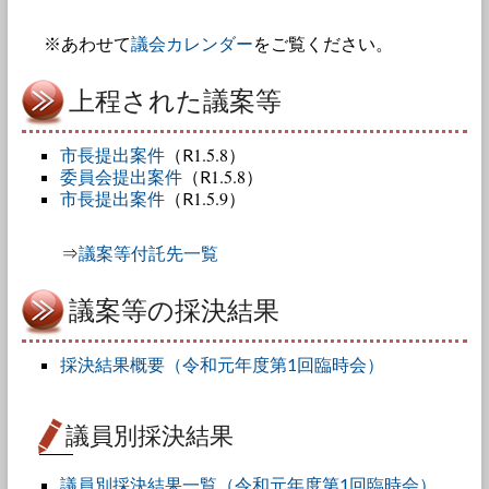
※あわせて
議会カレンダー
をご覧ください。
上程された議案等
1.5.8
市長提出案件
（R
）
1.5.8
委員会提出案件
（R
）
1.5.9
市長提出案件
（R
）
⇒
議案等付託先一覧
議案等の採決結果
採決結果概要（令和元年度第1回臨時会）
議員別採決結果
議員別採決結果一覧（令和元年度第1回臨時会）