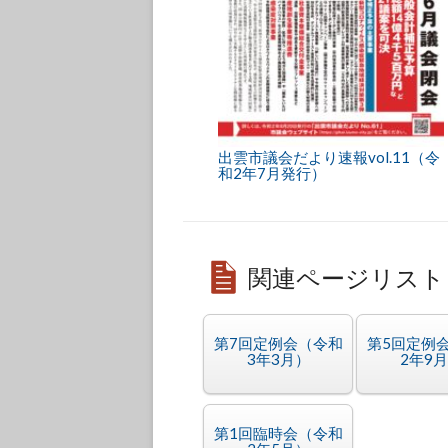
出雲市議会だより速報vol.11（令
和2年7月発行）
関連ページリスト
第7回定例会（令和
第5回定例
3年3月）
2年9
第1回臨時会（令和