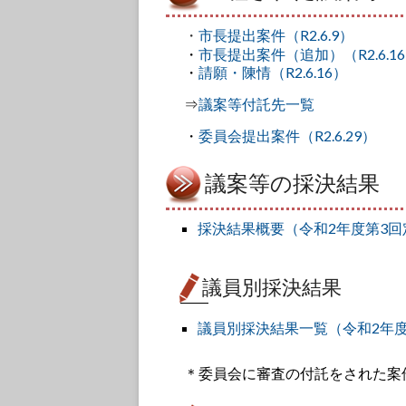
・
市長提出案件（R2.6.9）
・
市長提出案件（追加）（R2.6.1
・
請願・陳情（R2.6.16）
⇒
議案等付託先一覧
・
委員会提出案件（R2.6.29）
議案等の採決結果
採決結果概要（令和2年度第3回
議員別採決結果
議員別採決結果一覧（令和2年
＊委員会に審査の付託をされた案