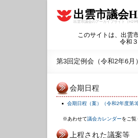
出雲市議会H
出雲市議会のアーカイブサイト（H29
このサイトは、出雲
令和
第3回定例会（令和2年6月
会期日程
会期日程（案）（令和2年度第3
※あわせて
議会カレンダー
をご覧
上程された議案等