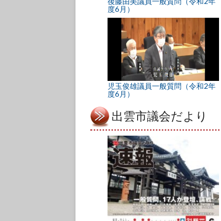
後藤由美議員一般質問（令和2年
度6月）
児玉俊雄議員一般質問（令和2年
度6月）
出雲市議会だより