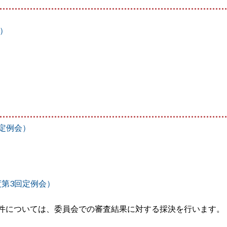
6）
定例会）
度第3回定例会）
件については、委員会での審査結果に対する採決を行います。