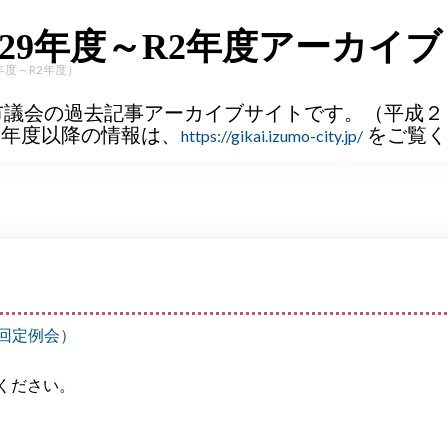
29年度～R2年度アーカイブ
年度～R2年度）
市議会の過去記事アーカイブサイトです。（平成２
３年度以降の情報は、
をご覧く
https://gikai.izumo-city.jp/
）
回定例会）
ください。