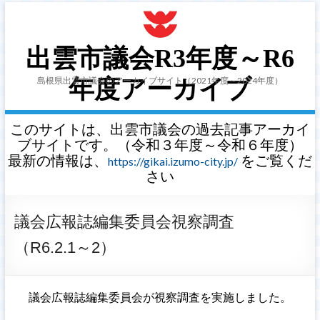
出雲市議会R3年度～R6
島根県出雲市議会のアーカイブサイト（2021年度～2024年度）
年度アーカイブ
このサイトは、出雲市議会の過去記事アーカイ
ブサイトです。（令和３年度～令和６年度）
最新の情報は、
をご覧くだ
https://gikai.izumo-city.jp/
さい
議会広報誌編集委員会視察調査
（R6.2.1～2）
議会広報誌編集委員会が視察調査を実施しました。