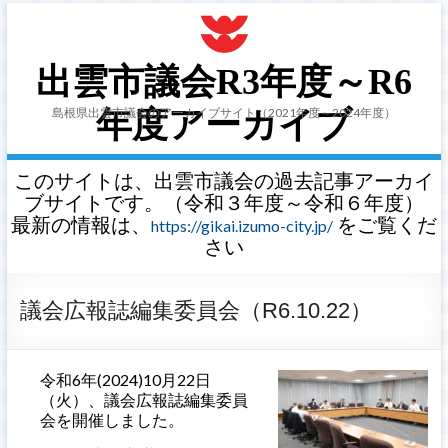
出雲市議会R3年度～R6
島根県出雲市議会のアーカイブサイト（2021年度～2024年度）
年度アーカイブ
このサイトは、出雲市議会の過去記事アーカイ
ブサイトです。（令和３年度～令和６年度）
最新の情報は、
をご覧くだ
https://gikai.izumo-city.jp/
さい
議会広報誌編集委員会（R6.10.22）
令和6年(2024)10月22日
（火）、議会広報誌編集委員
会を開催しました。