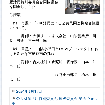
産活用特別委員会合同協議会
を開催しました。
〇講演
⑴ 演 題：「PRE活用による公共民間連携複合施設
について」
講 師：大和リース株式会社 山陰営業所 所
長 帯金 三千男 氏
⑵ 演 題：「山陽小野田市LABVプロジェクトにお
ける新たな官民連携の挑戦」
講 師：合人社計画研究所 取締役 山本 計
至 氏
経営企画部長 橋本 稔
広 氏
2024年1月19日
公共財産活用特別委員会
総務委員会
議会ウォッ
,
,
チ