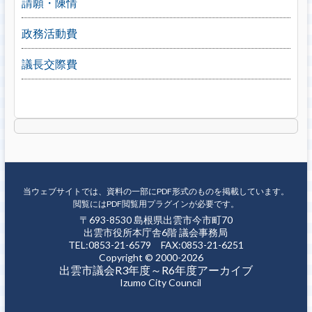
請願・陳情
政務活動費
議長交際費
当ウェブサイトでは、資料の一部にPDF形式のものを掲載しています。
閲覧にはPDF閲覧用プラグインが必要です。
〒693-8530 島根県出雲市今市町70
出雲市役所本庁舎6階 議会事務局
TEL:0853-21-6579 FAX:0853-21-6251
Copyright © 2000-2026
出雲市議会R3年度～R6年度アーカイブ
Izumo City Council