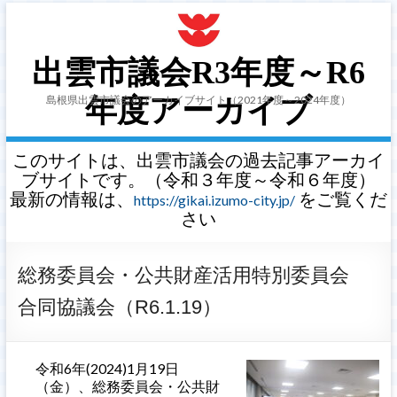
出雲市議会R3年度～R6
島根県出雲市議会のアーカイブサイト（2021年度～2024年度）
年度アーカイブ
このサイトは、出雲市議会の過去記事アーカイ
ブサイトです。（令和３年度～令和６年度）
最新の情報は、
をご覧くだ
https://gikai.izumo-city.jp/
さい
総務委員会・公共財産活用特別委員会
合同協議会（R6.1.19）
令和6年(2024)1月19日
（金）、総務委員会・公共財