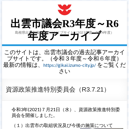
出雲市議会R3年度～R6
島根県出雲市議会のアーカイブサイト（2021年度～2024年度）
年度アーカイブ
このサイトは、出雲市議会の過去記事アーカイ
ブサイトです。（令和３年度～令和６年度）
最新の情報は、
をご覧くだ
https://gikai.izumo-city.jp/
さい
資源政策推進特別委員会（R3.7.21）
令和3年(2021)７月21日（水）、資源政策推進特別委
員会を開催しました。
（１）出雲市の取組状況及び今後の施策について