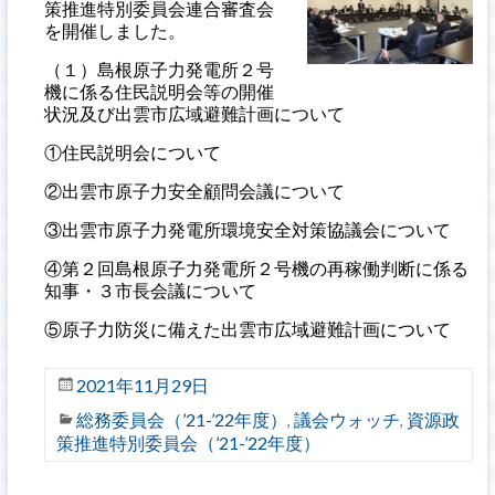
策推進特別委員会連合審査会
を開催しました。
（１）島根原子力発電所２号
機に係る住民説明会等の開催
状況及び出雲市広域避難計画について
①住民説明会について
②出雲市原子力安全顧問会議について
③出雲市原子力発電所環境安全対策協議会について
④第２回島根原子力発電所２号機の再稼働判断に係る
知事・３市長会議について
⑤原子力防災に備えた出雲市広域避難計画について
2021年11月29日
総務委員会（’21-’22年度）
議会ウォッチ
資源政
,
,
策推進特別委員会（’21-’22年度）