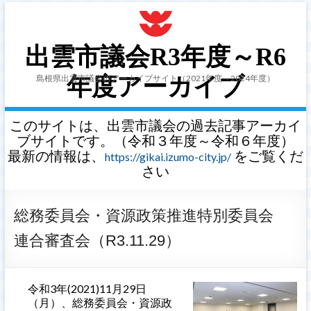
出雲市議会R3年度～R6
島根県出雲市議会のアーカイブサイト（2021年度～2024年度）
年度アーカイブ
このサイトは、出雲市議会の過去記事アーカイ
ブサイトです。（令和３年度～令和６年度）
最新の情報は、
をご覧くだ
https://gikai.izumo-city.jp/
さい
総務委員会・資源政策推進特別委員会
連合審査会（R3.11.29）
令和3年(2021)11月29日
（月）、総務委員会・資源政