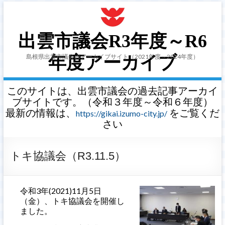
出雲市議会R3年度～R6
島根県出雲市議会のアーカイブサイト（2021年度～2024年度）
年度アーカイブ
このサイトは、出雲市議会の過去記事アーカイ
ブサイトです。（令和３年度～令和６年度）
最新の情報は、
をご覧くだ
https://gikai.izumo-city.jp/
さい
トキ協議会（R3.11.5）
令和3年(2021)11月5日
（金）、トキ協議会を開催し
ました。