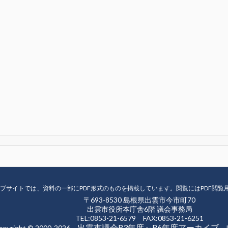
ブサイトでは、資料の一部にPDF形式のものを掲載しています。閲覧にはPDF閲覧
〒693-8530 島根県出雲市今市町70
出雲市役所本庁舎6階 議会事務局
TEL:0853-21-6579 FAX:0853-21-6251
出雲市議会R3年度～R6年度アーカイブ
opyright © 2000-2026
Iz