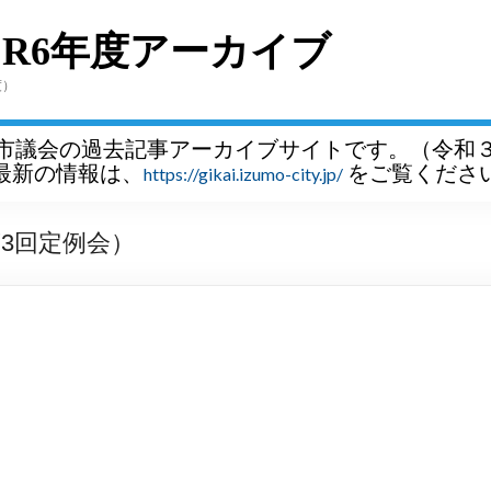
～R6年度アーカイブ
度）
市議会の過去記事アーカイブサイトです。（令和
最新の情報は、
をご覧くださ
https://gikai.izumo-city.jp/
3回定例会）