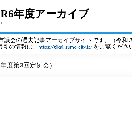
～R6年度アーカイブ
度）
市議会の過去記事アーカイブサイトです。（令和
最新の情報は、
をご覧くださ
https://gikai.izumo-city.jp/
年度第3回定例会）