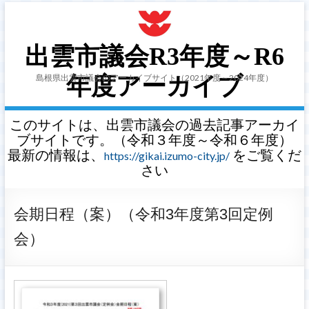
出雲市議会R3年度～R6
島根県出雲市議会のアーカイブサイト（2021年度～2024年度）
年度アーカイブ
このサイトは、出雲市議会の過去記事アーカイ
ブサイトです。（令和３年度～令和６年度）
最新の情報は、
をご覧くだ
https://gikai.izumo-city.jp/
さい
会期日程（案）（令和3年度第3回定例
会）