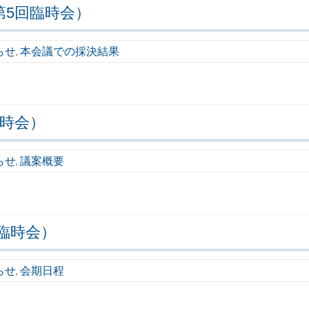
第5回臨時会）
らせ
本会議での採決結果
,
臨時会）
らせ
議案概要
,
臨時会）
らせ
会期日程
,