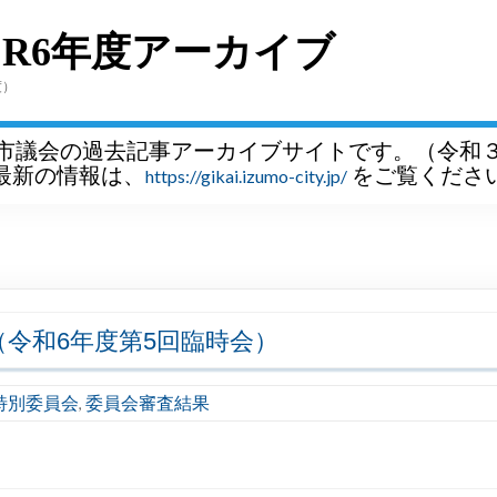
～R6年度アーカイブ
度）
市議会の過去記事アーカイブサイトです。（令和
最新の情報は、
をご覧くださ
https://gikai.izumo-city.jp/
7（令和6年度第5回臨時会）
特別委員会
委員会審査結果
,