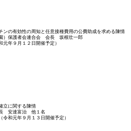
チンの有効性の周知と任意接種費用の公費助成を求める陳情
園）保護者会連合会 会長 坂根壮一郎
和元年９月１２日開催予定）
確立に関する陳情
長 安達富治 他１名
（令和元年９月１３日開催予定）