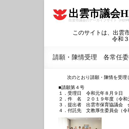
出雲市議会H
出雲市議会のアーカイブサイト（H29
このサイトは、出雲
令和
請願・陳情受理 各常任委員
次のとおり請願・陳情を受理
■請願第４号
１．受理日 令和元年８月９日
２．件 名 ２０１９年度（令和
３．提出者 出雲市保育協議会 
４．付託先 文教厚生委員会（令