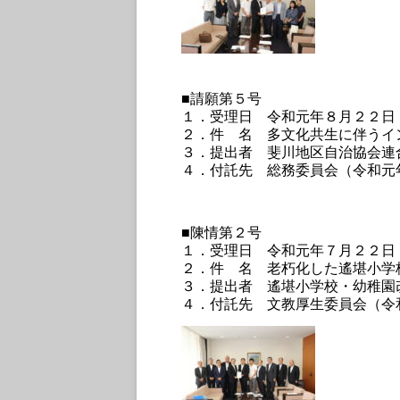
■請願第５号
１．受理日 令和元年８月２２日
２．件 名 多文化共生に伴うイ
３．提出者 斐川地区自治協会連
４．付託先 総務委員会（令和元
■陳情第２号
１．受理日 令和元年７月２２日
２．件 名 老朽化した遙堪小学
３．提出者 遙堪小学校・幼稚園
４．付託先 文教厚生委員会（令