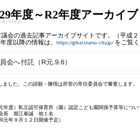
29年度～R2年度アーカイブ
年度～R2年度）
市議会の過去記事アーカイブサイトです。（平成２
３年度以降の情報は、
をご覧く
https://gikai.izumo-city.jp/
会へ付託（R元.9.6）
しました。この請願・陳情は所管の常任委員会で審査します。
元年度）私立認可保育所（園）認定こども園関係予算等につい
会長 堀江泰誠 他１名
和元年９月１２日開催予定）