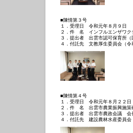
■陳情第３号
１．受理日 令和元年８月９日
２．件 名 インフルエンザワク
３．提出者 出雲市認可保育所（
４．付託先 文教厚生委員会（令
■陳情第４号
１．受理日 令和元年８月２２日
２．件 名 出雲市農業振興施策
３．提出者 出雲市農政会議 会
４．付託先 建設農林水産委員会