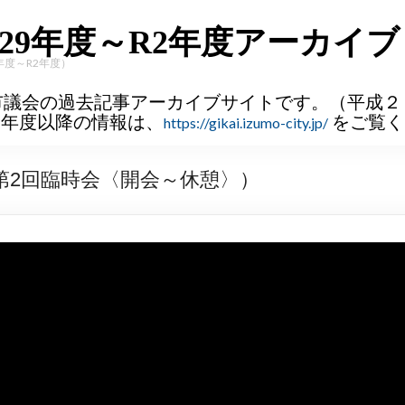
29年度～R2年度アーカイブ
年度～R2年度）
市議会の過去記事アーカイブサイトです。（平成２
３年度以降の情報は、
をご覧く
https://gikai.izumo-city.jp/
第2回臨時会〈開会～休憩〉）