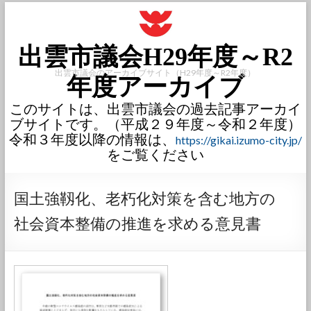
出雲市議会H29年度～R2
出雲市議会のアーカイブサイト（H29年度～R2年度）
年度アーカイブ
このサイトは、出雲市議会の過去記事アーカイ
ブサイトです。（平成２９年度～令和２年度）
令和３年度以降の情報は、
https://gikai.izumo-city.jp/
をご覧ください
国土強靱化、老朽化対策を含む地方の
社会資本整備の推進を求める意見書