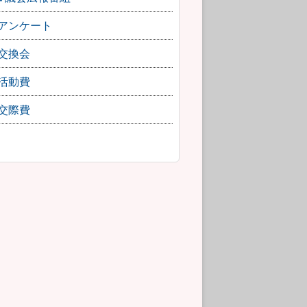
アンケート
交換会
活動費
交際費