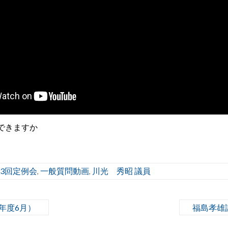
できますか
第3回定例会
一般質問動画
川光 秀昭 議員
,
,
年度6月）
福島孝雄