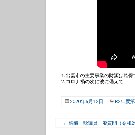
出雲市の主要事業の財源は確保
コロナ禍の次に波に備えて
2020年6月12日
R2年度
←
錦織 稔議員一般質問（令和2