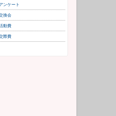
アンケート
交換会
活動費
交際費