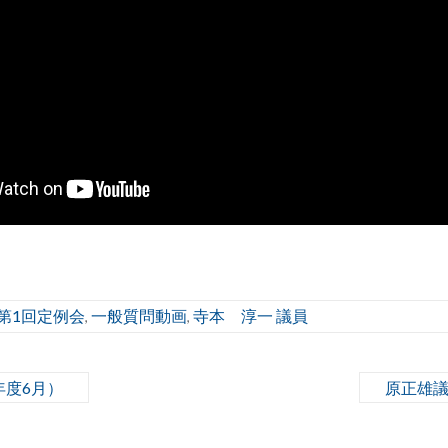
度第1回定例会
一般質問動画
寺本 淳一 議員
,
,
年度6月）
原正雄議