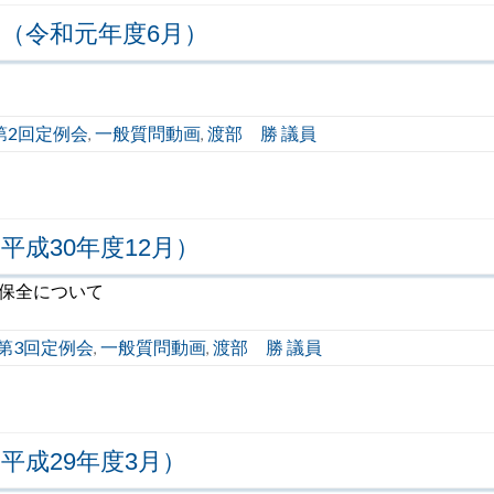
（令和元年度6月）
第2回定例会
一般質問動画
渡部 勝 議員
,
,
平成30年度12月）
観保全について
度第3回定例会
一般質問動画
渡部 勝 議員
,
,
平成29年度3月）