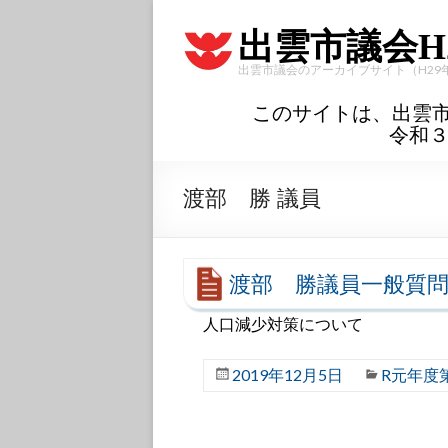
出雲市議会H
出雲市議会のアーカイブサイト（H29
このサイトは、出雲
令和
渡部 勝 議員
渡部 勝議員一般質問
人口減少対策について
2019年12月5日
R元年度