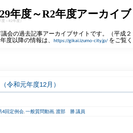
29年度～R2年度アーカイブ
年度～R2年度）
市議会の過去記事アーカイブサイトです。（平成２
３年度以降の情報は、
をご覧く
https://gikai.izumo-city.jp/
（令和元年度12月）
第4回定例会
一般質問動画
渡部 勝 議員
,
,