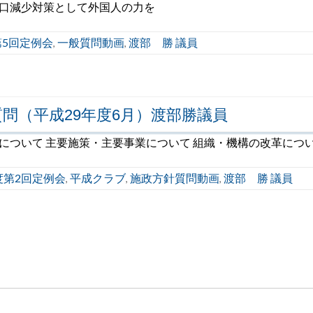
人口減少対策として外国人の力を
第5回定例会
一般質問動画
渡部 勝 議員
,
,
問（平成29年度6月）渡部勝議員
について 主要施策・主要事業について 組織・機構の改革につ
度第2回定例会
平成クラブ
施政方針質問動画
渡部 勝 議員
,
,
,